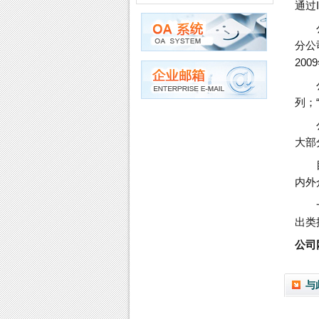
通过
分公
20
列；
大部
内外
出类
公司网
与