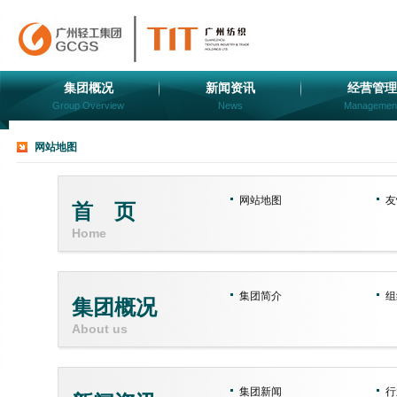
集团概况
新闻资讯
经营管理
Group Overview
News
Managemen
网站地图
网站地图
友
首 页
Home
集团简介
组
集团概况
About us
集团新闻
行